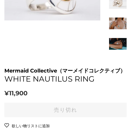
Mermaid Collective（マーメイドコレクティブ）
WHITE NAUTILUS RING
通
販
¥11,900
常
売
価
価
売り切れ
格
格
欲しい物リストに追加