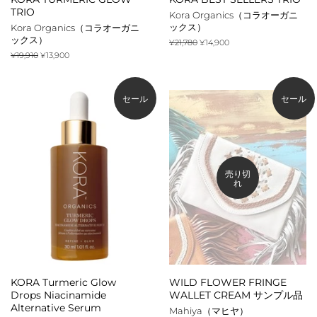
TRIO
Kora Organics（コラオーガニ
ックス）
Kora Organics（コラオーガニ
ックス）
通
¥21,780
販
¥14,900
常
売
通
¥19,910
販
¥13,900
価
価
常
売
格
格
価
価
格
格
セール
セール
売り切
れ
KORA Turmeric Glow
WILD FLOWER FRINGE
Drops Niacinamide
WALLET CREAM サンプル品
Alternative Serum
Mahiya（マヒヤ）