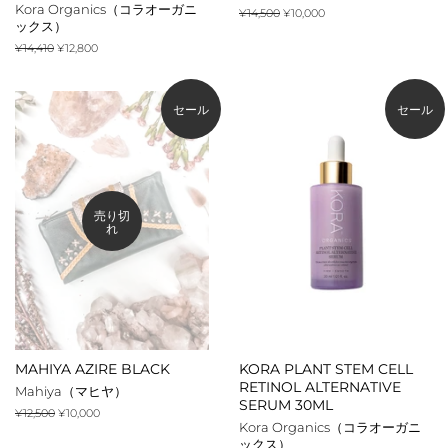
Kora Organics（コラオーガニ
通
¥14,500
販
¥10,000
ックス）
常
売
価
価
通
¥14,410
販
¥12,800
格
格
常
売
価
価
格
格
セール
セール
売り切
れ
MAHIYA AZIRE BLACK
KORA PLANT STEM CELL
RETINOL ALTERNATIVE
Mahiya（マヒヤ）
SERUM 30ML
通
¥12,500
販
¥10,000
Kora Organics（コラオーガニ
常
売
ックス）
価
価