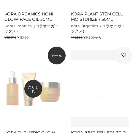
KORA ORGANICS NONI
KORA PLANT STEM CELL
GLOW FACE OIL 30ML
MOISTURIZER 50ML
Kora Organics（コラオーガニ
Kora Organics（コラオーガニ
ックス）
ックス）
通
¥13,970
販
¥11,780
通
¥13,530
¥9,900から
常
売
常
価
価
価
格
格
格
セール
セール
売り切
れ
KORA TURMERIC GLOW
KORA BEST SELLERS TRIO