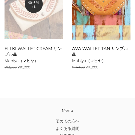
売り切
れ
ELLKI WALLET CREAM サン
AVA WALLET TAN サンプル
プル品
品
Mahiya（マヒヤ）
Mahiya（マヒヤ）
通
¥13,500
販
¥10,000
通
¥14,400
販
¥10,000
常
売
常
売
価
価
価
価
格
格
格
格
Menu
初めての方へ
よくある質問