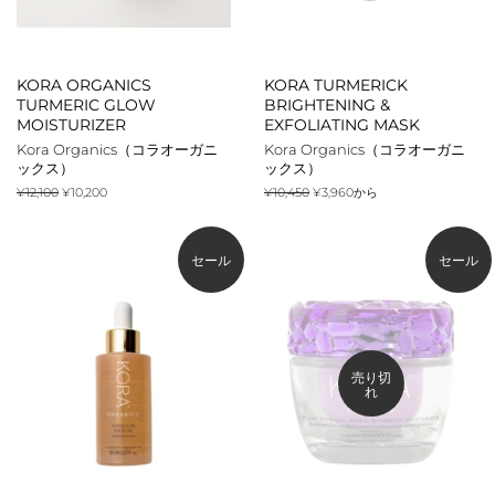
KORA ORGANICS
KORA TURMERICK
TURMERIC GLOW
BRIGHTENING &
MOISTURIZER
EXFOLIATING MASK
Kora Organics（コラオーガニ
Kora Organics（コラオーガニ
ックス）
ックス）
通
¥12,100
販
¥10,200
通
¥10,450
¥3,960から
常
売
常
価
価
価
格
格
格
セール
セール
売り切
れ