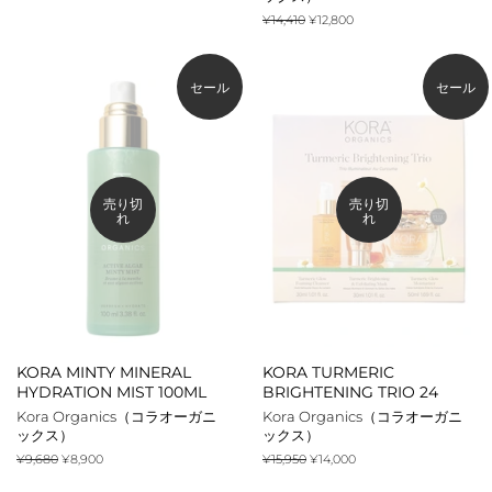
格
格
通
¥14,410
販
¥12,800
常
売
価
価
格
格
セール
セール
売り切
売り切
れ
れ
KORA MINTY MINERAL
KORA TURMERIC
HYDRATION MIST 100ML
BRIGHTENING TRIO 24
Kora Organics（コラオーガニ
Kora Organics（コラオーガニ
ックス）
ックス）
通
¥9,680
販
¥8,900
通
¥15,950
販
¥14,000
常
売
常
売