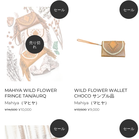
価
価
価
価
格
格
格
格
セール
セール
売り切
れ
MAHIYA WILD FLOWER
WILD FLOWER WALLET
FRINGE TAN/AURQ
CHOCO サンプル品
Mahiya（マヒヤ）
Mahiya（マヒヤ）
通
¥14,500
販
¥10,000
通
¥13,500
販
¥9,000
常
売
常
売
価
価
価
価
格
格
格
格
セール
セール