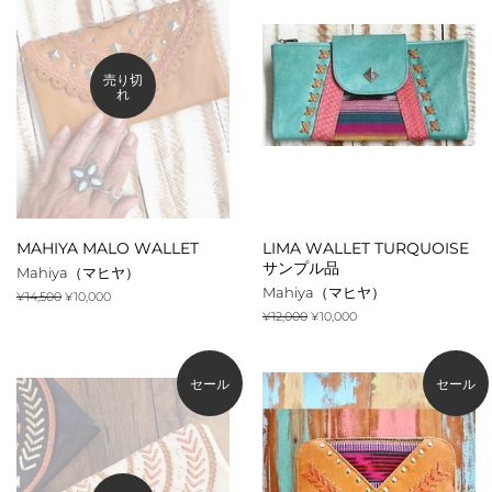
売り切
れ
MAHIYA MALO WALLET
LIMA WALLET TURQUOISE
サンプル品
Mahiya（マヒヤ）
Mahiya（マヒヤ）
通
¥14,500
販
¥10,000
常
売
通
¥12,000
販
¥10,000
価
価
常
売
格
格
価
価
格
格
セール
セール