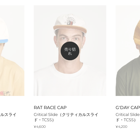
格
売り切
れ
RAT RACE CAP
G'DAY CAP
ティカルスライ
Critical Slide（クリティカルスライ
Critical 
ド・TCSS）
ド・TCSS）
通
¥4,600
通
¥4,200
常
常
価
価