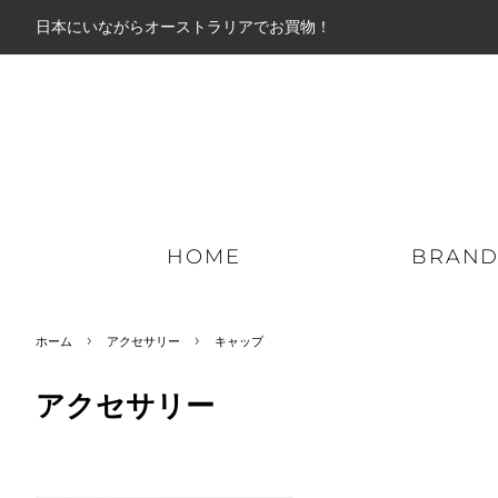
日本にいながらオーストラリアでお買物！
HOME
BRAN
›
›
ホーム
アクセサリー
キャップ
ミッドアウター
パーカー
ロン
アクセサリー
ライトアウター
ジップパーカー
ショ
ダウンジャケット
スウェット
ボー
ジャケット
ニット
ハイ