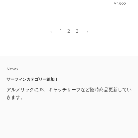
常
通
¥4,600
価
常
格
価
格
←
1
2
3
→
News
サーフィンカテゴリー追加！
アルメリックにJS、キャッチサーフなど随時商品更新してい
きます。