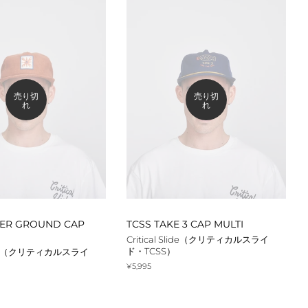
フィン
リーシュ
デッキパッド
サーフィン小物
売り切
売り切
れ
れ
HER GROUND CAP
TCSS TAKE 3 CAP MULTI
Critical Slide（クリティカルスライ
ド・TCSS）
Slide（クリティカルスライ
通
¥5,995
常
価
格