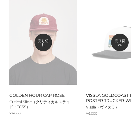
カーディガン
スカ
カットソー
長袖シャツ
半袖シャツ
売り切
売り切
ポロ
れ
れ
Tシャツ・ロンT
ワンピース
タンクトップ
GOLDEN HOUR CAP ROSE
VISSLA GOLDCOAST
POSTER TRUCKER-W
Critical Slide（クリティカルスライ
ド・TCSS）
Vissla（ヴィスラ）
通
¥4,600
通
¥6,000
常
常
価
価
格
格