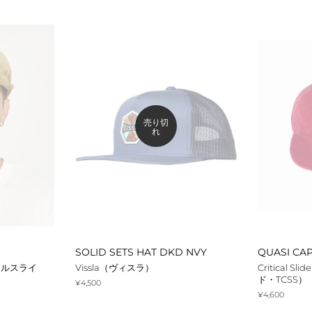
格
格
売り切
れ
SOLID SETS HAT DKD NVY
QUASI CA
ティカルスライ
Vissla（ヴィスラ）
Critical 
ド・TCSS）
通
¥4,500
常
通
¥4,600
価
常