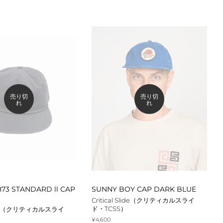
常
価
格
売り切
売り切
れ
れ
73 STANDARD ll CAP
SUNNY BOY CAP DARK BLUE
Critical Slide（クリティカルスライ
ド・TCSS）
Slide（クリティカルスライ
通
¥4,600