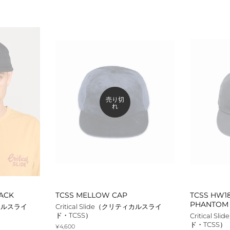
格
価
格
売り切
れ
ACK
TCSS MELLOW CAP
TCSS HW18
PHANTOM
ティカルスライ
Critical Slide（クリティカルスライ
ド・TCSS）
Critical 
ド・TCSS）
通
¥4,600