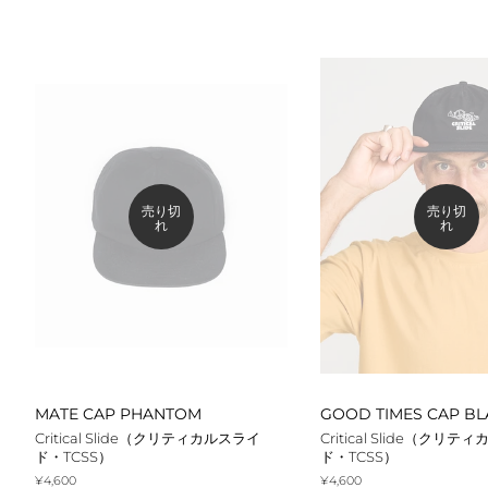
価
価
格
格
売り切
売り切
れ
れ
MATE CAP PHANTOM
GOOD TIMES CAP BL
Critical Slide（クリティカルスライ
Critical Slide（クリ
ド・TCSS）
ド・TCSS）
通
¥4,600
通
¥4,600