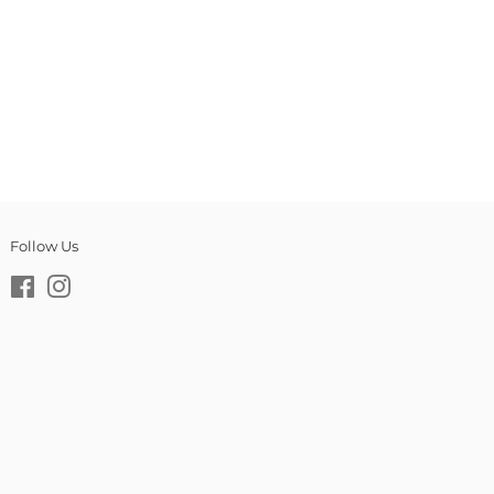
常
価
格
Follow Us
Facebook
Instagram