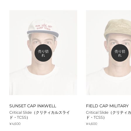
格
価
格
売り切
売り切
れ
れ
SUNSET CAP INKWELL
FIELD CAP MILITARY
Critical Slide（クリティカルスライ
Critical Slide（クリ
ド・TCSS）
ド・TCSS）
通
¥4,600
通
¥4,600
常
常