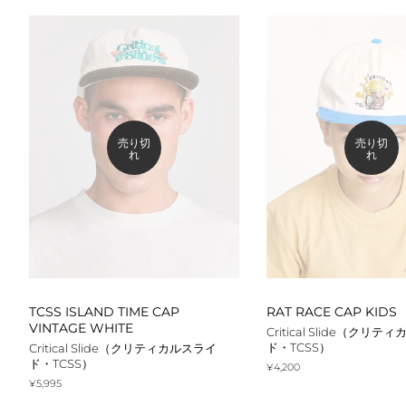
売り切
売り切
れ
れ
TCSS ISLAND TIME CAP
RAT RACE CAP KIDS
VINTAGE WHITE
Critical Slide（クリ
ド・TCSS）
Critical Slide（クリティカルスライ
ド・TCSS）
通
¥4,200
常
通
¥5,995
価
常