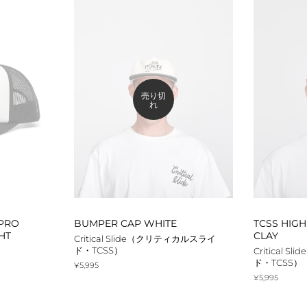
ート
シューズ
アンダーウェア
ソックス
バッグ
売り切
財布
れ
日焼け止め
タオル
その他
 PRO
BUMPER CAP WHITE
TCSS HIG
HT
CLAY
Critical Slide（クリティカルスライ
ド・TCSS）
Critical 
ド・TCSS）
通
¥5,995
常
通
¥5,995
価
常
格
価