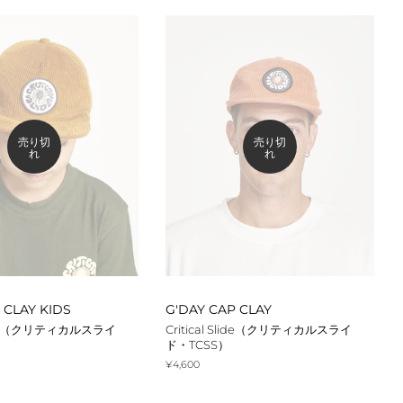
売り切
売り切
れ
れ
 CLAY KIDS
G'DAY CAP CLAY
Slide（クリティカルスライ
Critical Slide（クリティカルスライ
ド・TCSS）
通
¥4,600
常
価