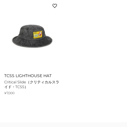
TCSS LIGHTHOUSE HAT
Critical Slide（クリティカルスラ
イド・TCSS）
通
¥7,000
常
価
格