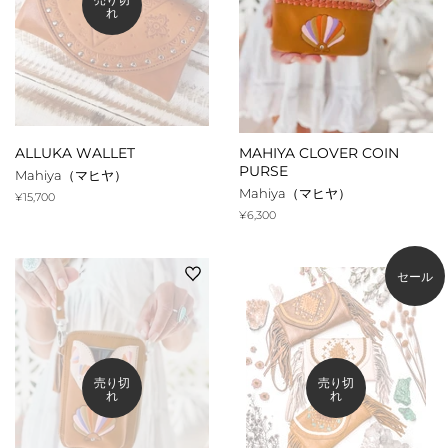
れ
ALLUKA WALLET
MAHIYA CLOVER COIN
PURSE
Mahiya（マヒヤ）
Mahiya（マヒヤ）
通
¥15,700
常
通
¥6,300
価
常
格
価
格
セール
売り切
売り切
れ
れ