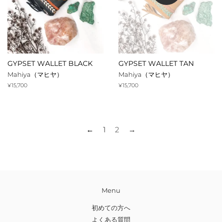
GYPSET WALLET BLACK
GYPSET WALLET TAN
Mahiya（マヒヤ）
Mahiya（マヒヤ）
通
¥15,700
通
¥15,700
常
常
価
価
格
格
←
1
2
→
Menu
初めての方へ
よくある質問