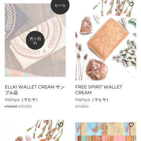
格
格
格
セール
売り切
れ
ELLKI WALLET CREAM サン
FREE SPIRIT WALLET
プル品
CREAM
Mahiya（マヒヤ）
Mahiya（マヒヤ）
通
¥13,500
販
¥10,000
通
¥14,800
常
売
常
価
価
価
格
格
格