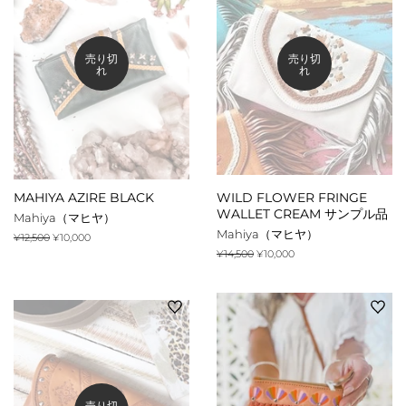
売り切
売り切
れ
れ
MAHIYA AZIRE BLACK
WILD FLOWER FRINGE
WALLET CREAM サンプル品
Mahiya（マヒヤ）
Mahiya（マヒヤ）
通
¥12,500
販
¥10,000
常
売
通
¥14,500
販
¥10,000
価
価
常
売
格
格
価
価
格
格
売り切