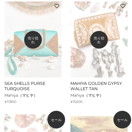
売り切
売り切
れ
れ
SEA SHELLS PURSE
MAHIYA GOLDEN GYPSY
TURQUOISE
WALLET TAN
Mahiya（マヒヤ）
Mahiya（マヒヤ）
通
¥17,800
通
¥15,600
常
常
価
価
格
格
セール
セール