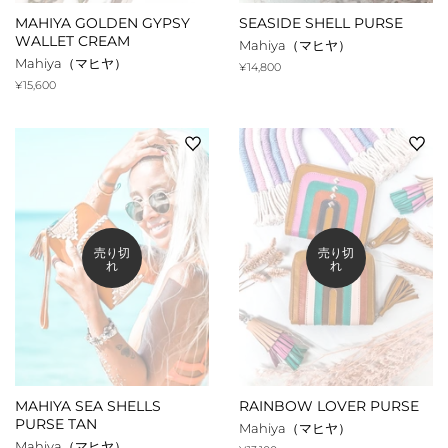
MAHIYA GOLDEN GYPSY
SEASIDE SHELL PURSE
WALLET CREAM
Mahiya（マヒヤ）
Mahiya（マヒヤ）
通
¥14,800
常
通
¥15,600
価
常
格
価
格
売り切
売り切
れ
れ
MAHIYA SEA SHELLS
RAINBOW LOVER PURSE
PURSE TAN
Mahiya（マヒヤ）
Mahiya（マヒヤ）