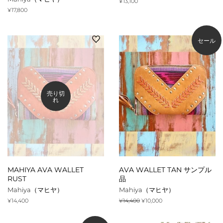
通
¥13,100
常
通
¥17,800
価
常
格
価
格
セール
売り切
れ
MAHIYA AVA WALLET
AVA WALLET TAN サンプル
RUST
品
Mahiya（マヒヤ）
Mahiya（マヒヤ）
通
¥14,400
通
¥14,400
販
¥10,000
常
常
売
価
価
価