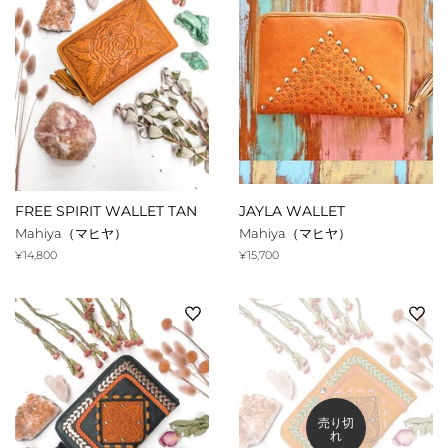
FREE SPIRIT WALLET TAN
JAYLA WALLET
Mahiya（マヒヤ）
Mahiya（マヒヤ）
通
¥14,800
通
¥15,700
常
常
価
価
格
格
売り切
れ