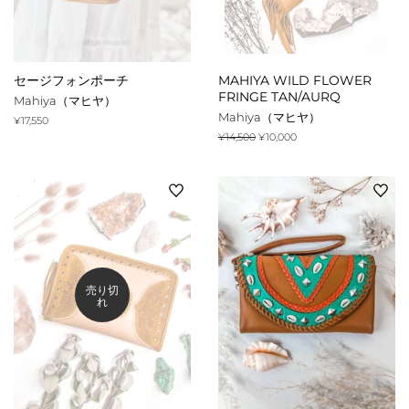
セージフォンポーチ
MAHIYA WILD FLOWER
FRINGE TAN/AURQ
Mahiya（マヒヤ）
Mahiya（マヒヤ）
通
¥17,550
常
通
¥14,500
販
¥10,000
価
常
売
格
価
価
格
格
売り切
れ