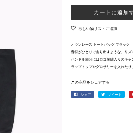
常
売
ート
シューズ
価
価
カートに追加
アンダーウェア
格
格
ソックス
欲しい物リストに追加
バッグ
財布
オウンレース トートバッグ ブラック
日焼け止め
音符がひとりで走り出すような、リズ
ハンドル部分にはロゴ刺繍入りのキャ
タオル
ラップトップやグロサリーを入れたり
その他
この商品をシェアする
シェア
Facebook
ツイート
Twitt
で
に
シ
投
ェ
稿
ア
す
す
る