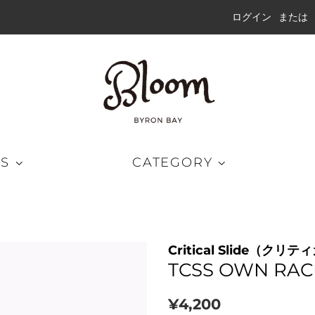
ログイン
または
DS
CATEGORY
グパンツ
キャップ
ラッシュガード
Critical Slide（ク
ートパンツ
ハット
ウェット
TCSS OWN RAC
ドショーツ
ビーニー
通
販
¥4,200
ブリッドショーツ
サングラス