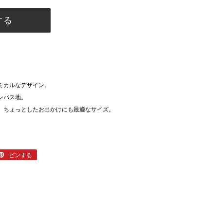
フィン
する
リーシュ
デッキパッド
サーフィン小物
ミカルなデザイン。
ンパス地。
、ちょっとしたお出かけにも最適なサイズ。
er
ピンする
Pinterest
で
ピ
ン
す
る