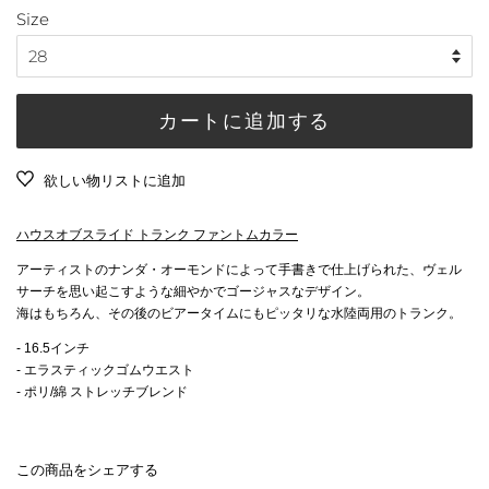
価
Size
価
格
格
カートに追加する
欲しい物リストに追加
ハウスオブスライド トランク ファントムカラー
アーティストのナンダ・オーモンドによって手書きで仕上げられた、ヴェル
サーチを思い起こすような細やかでゴージャスなデザイン。
海はもちろん、その後のビアータイムにもピッタリな水陸両用のトランク。
- 16.5インチ
- エラスティックゴムウエスト
- ポリ/綿 ストレッチブレンド
この商品をシェアする