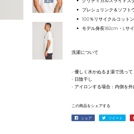
クリティカルスライドス
プレシュリンク＆ソフト
100％リサイクルコット
モデル身長182cm・Lサ
洗濯について
- 優しく水かぬるま湯で洗っ
- 日陰干し
- アイロンする場合：内側を
この商品をシェアする
シェア
Facebook
ツイート
Twitt
で
に
シ
投