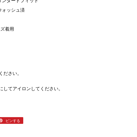
タンダードフィット
ウォッシュ済
ン
イズ着用
てください。
外にしてアイロンしてください。
er
ピンする
Pinterest
で
ピ