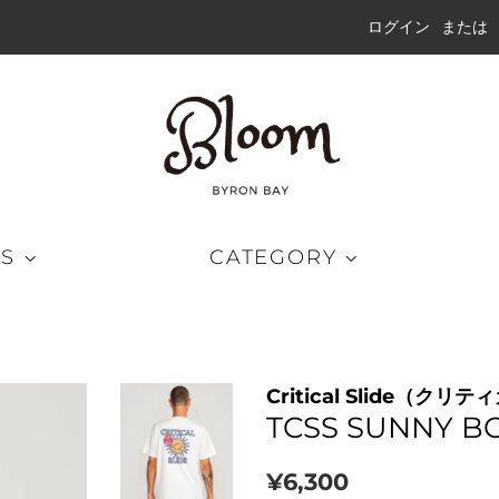
ログイン
または
DS
CATEGORY
グパンツ
キャップ
ラッシュガード
Critical Slide（ク
ートパンツ
ハット
ウェット
TCSS SUNNY BO
ドショーツ
ビーニー
通
販
¥6,300
ブリッドショーツ
サングラス