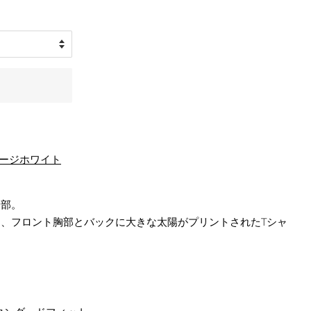
フィン
リーシュ
デッキパッド
サーフィン小物
テージホワイト
一部。
、フロント胸部とバックに大きな太陽がプリントされたTシャ