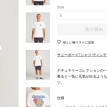
常
売
ート
シューズ
価
Size
価
アンダーウェア
格
格
ソックス
バッグ
売り切れ
財布
日焼け止め
欲しい物リストに追加
タオル
サニーボーイTシャツ ヴィン
その他
ナチュラリーコレクションの
着ると一気に元気が出るような
ツ。
仕様