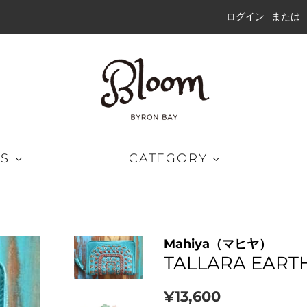
ログイン
または
DS
CATEGORY
グパンツ
キャップ
ラッシュガード
Mahiya（マヒヤ）
ートパンツ
ハット
ウェット
TALLARA EART
ドショーツ
ビーニー
通
販
¥13,600
ブリッドショーツ
サングラス