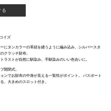
フィン
する
リーシュ
デッキパッド
サーフィン小物
ーコイズ
ザーにタンカラーの革紐を縫うように編み込み、シルバースタ
ドのクラッチ財布。
ントラストが自然に馴染み、手馴染みのいい色合いに。
ップ開閉式。
ョンでお財布の中身が見える一覧性がポイント。 パスポート
きる、大きめのスロット付き。