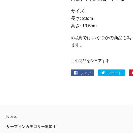
サイズ
長さ: 20cm
高さ: 13.5cm
※写真ではいくつかの商品も写
ます。
この商品をシェアする
シェア
Facebook
ツイート
Twitt
で
に
シ
投
ェ
稿
ア
す
す
る
る
News
サーフィンカテゴリー追加！