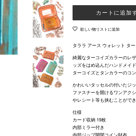
常
売
ート
シューズ
価
価
カートに追加
アンダーウェア
格
格
ソックス
欲しい物リストに追加
バッグ
財布
タララ アース ウォレット タ
日焼け止め
綺麗なターコイズカラーのレ
タオル
ッズをはめ込んだハンドメイ
ターコイズとタンカラーのコ
その他
かわいいタッセルの付いたジ
ファスナーを開けるワンアクシ
やレシート等も挟むことがで
仕様
カード収納 19枚
内部ミラー付き
内部ジップ開閉コイン財布