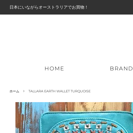
日本にいながらオーストラリアでお買物！
HOME
BRAN
›
ホーム
TALLARA EARTH WALLET TURQUOISE
ミッドアウター
パーカー
ロン
ライトアウター
ジップパーカー
ショ
ダウンジャケット
スウェット
ボー
ジャケット
ニット
ハイ