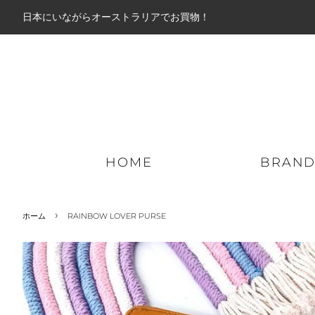
日本にいながらオーストラリアでお買物！
HOME
BRAN
›
ホーム
RAINBOW LOVER PURSE
ミッドアウター
パーカー
ロン
ライトアウター
ジップパーカー
ショ
ダウンジャケット
スウェット
ボー
ジャケット
ニット
ハイ