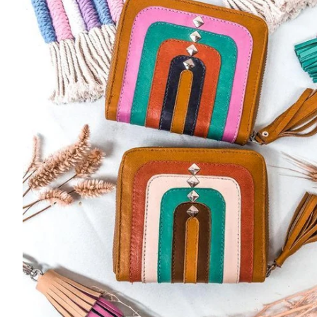
カーディガン
スカ
カットソー
長袖シャツ
半袖シャツ
ポロ
Tシャツ・ロンT
ワンピース
タンクトップ