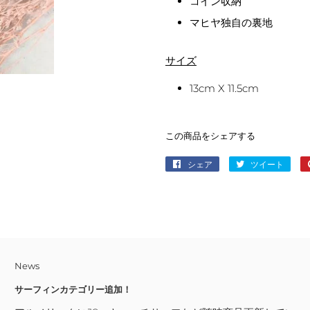
コイン収納
マヒヤ独自の裏地
サイズ
13cm X 11.5cm
この商品をシェアする
シェア
Facebook
ツイート
Twitt
で
に
シ
投
ェ
稿
ア
す
す
る
る
News
サーフィンカテゴリー追加！