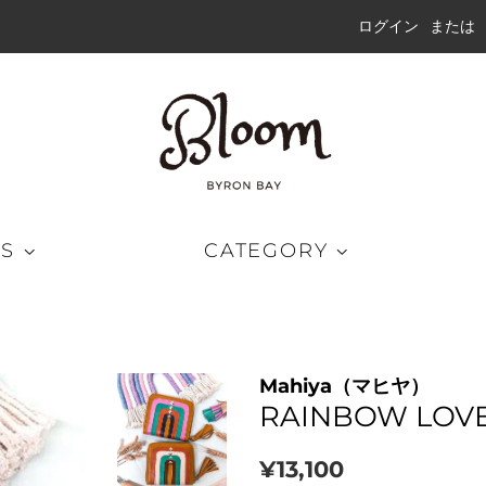
ログイン
または
DS
CATEGORY
グパンツ
キャップ
ラッシュガード
Mahiya（マヒヤ）
ートパンツ
ハット
ウェット
RAINBOW LOV
ドショーツ
ビーニー
通
販
¥13,100
ブリッドショーツ
サングラス