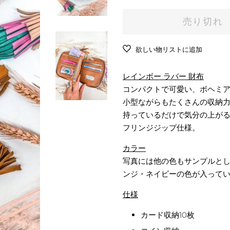
常
売
ート
シューズ
価
価
売り切れ
アンダーウェア
格
格
ソックス
欲しい物リストに追加
バッグ
財布
レインボー ラバー 財布
コンパクトで可愛い、ボヘミ
日焼け止め
小型ながらもたくさんの収納
タオル
持っているだけで気分の上が
その他
フリンジジップ仕様。
カラー
写真には他の色もサンプルと
ンジ・ネイビーの色が入って
仕様
カード収納10枚