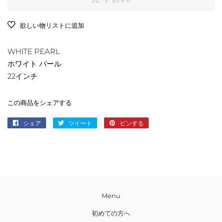
格
格
欲しい物リストに追加
WHITE PEARL
ホワイト パール
22インチ
この商品をシェアする
シェア
Facebook
ツイート
Twitter
ピンする
Pinterest
で
に
で
シ
投
ピ
ェ
稿
ン
ア
す
す
す
る
る
る
Menu
初めての方へ