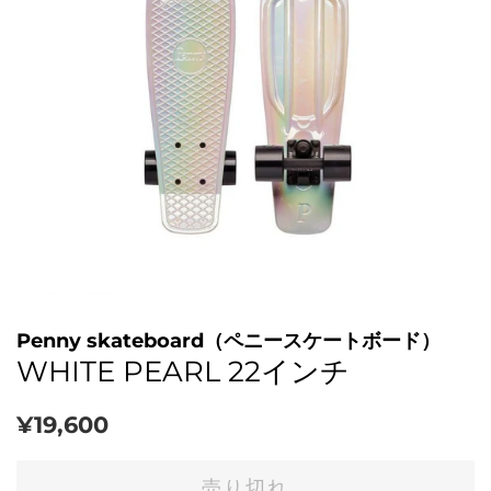
Penny skateboard（ペニースケートボード）
WHITE PEARL 22インチ
通
販
¥19,600
常
売
価
価
売り切れ