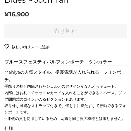
Blues Pouch Tan
通
販
¥16,900
常
売
価
価
売り切れ
格
格
欲しい物リストに追加
ブルースフェスティバルフォンポーチ タンカラー
Mahiyaの人気スタイル、携帯電話が入れられる、フォンポー
チ。
手彫りの柄と内臓されたシェルとのデザインがなんともキュート。
内部にはお札・チケットやカードを入れることができるスペース、ジッ
プ開閉式のコインが入るセクションもあります。
取り外し可能なストラップ付きで、何も手に持たずして行動できるフォ
ンポーチです。
※本物の貝を使用しているため、写真と同じ貝の模様とは限りません。
仕様