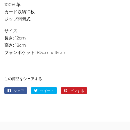
100% 革
カード収納10枚
ジップ開閉式
サイズ
長さ: 12cm
高さ: 18cm
フォンポケット: 8.5cm x 16cm
この商品をシェアする
シェア
Facebook
ツイート
Twitter
ピンする
Pinterest
で
に
で
シ
投
ピ
ェ
稿
ン
ア
す
す
す
る
る
る