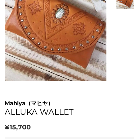
Mahiya（マヒヤ）
ALLUKA WALLET
通
販
¥15,700
常
売