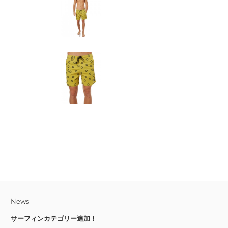
ア
す
す
る
る
News
サーフィンカテゴリー追加！