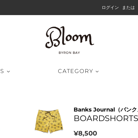
ログイン
または
DS
CATEGORY
グパンツ
キャップ
ラッシュガード
Banks Journal（バ
ートパンツ
ハット
ウェット
BOARDSHORTS 
ドショーツ
ビーニー
通
販
¥8,500
ブリッドショーツ
サングラス