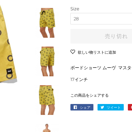
常
売
ート
シューズ
価
Size
価
アンダーウェア
格
格
ソックス
バッグ
売り切れ
財布
日焼け止め
欲しい物リストに追加
タオル
ボードショーツ ムーヴ マスタ
その他
17インチ
この商品をシェアする
シェア
Facebook
ツイート
Twitt
で
に
シ
投
ェ
稿