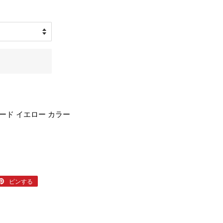
フィン
リーシュ
デッキパッド
サーフィン小物
ード イエロー カラー
er
ピンする
Pinterest
で
ピ
ン