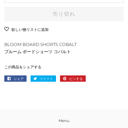
売り切れ
欲しい物リストに追加
BLOOM BOARD SHORTS COBALT
ブルーム ボードショーツ コバルト
この商品をシェアする
シェア
Facebook
ツイート
Twitter
ピンする
Pinterest
で
に
で
シ
投
ピ
ェ
稿
ン
ア
す
す
す
る
る
る
Menu