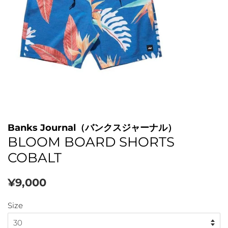
Banks Journal（バンクスジャーナル）
BLOOM BOARD SHORTS
COBALT
通
販
¥9,000
常
売
価
Size
価
格
格